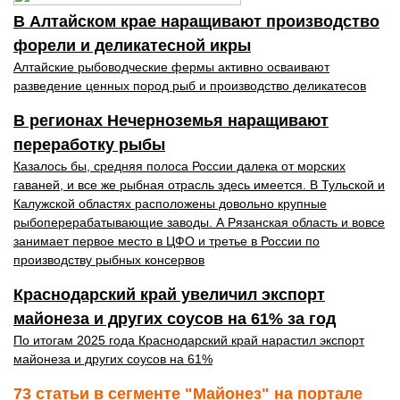
В Алтайском крае наращивают производство
форели и деликатесной икры
Алтайские рыбоводческие фермы активно осваивают
разведение ценных пород рыб и производство деликатесов
В регионах Нечерноземья наращивают
переработку рыбы
Казалось бы, средняя полоса России далека от морских
гаваней, и все же рыбная отрасль здесь имеется. В Тульской и
Калужской областях расположены довольно крупные
рыбоперерабатывающие заводы. А Рязанская область и вовсе
занимает первое место в ЦФО и третье в России по
производству рыбных консервов
Краснодарский край увеличил экспорт
майонеза и других соусов на 61% за год
По итогам 2025 года Краснодарский край нарастил экспорт
майонеза и других соусов на 61%
73 статьи в сегменте "Майонез" на портале