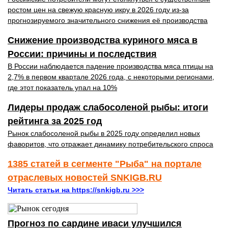
ростом цен на свежую красную икру в 2026 году из-за
прогнозируемого значительного снижения её производства
Снижение производства куриного мяса в
России: причины и последствия
В России наблюдается падение производства мяса птицы на
2,7% в первом квартале 2026 года, с некоторыми регионами,
где этот показатель упал на 10%
Лидеры продаж слабосоленой рыбы: итоги
рейтинга за 2025 год
Рынок слабосоленой рыбы в 2025 году определил новых
фаворитов, что отражает динамику потребительского спроса
1385 статей в сегменте "Рыба" на портале
отраслевых новостей SNKIGB.RU
Читать статьи на https://snkigb.ru >>>
Прогноз по сардине иваси улучшился