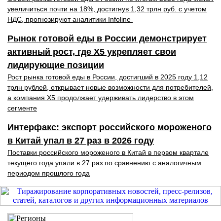
увеличиться почти на 18%, достигнув 1,32 трлн руб. с учетом
НДС, прогнозируют аналитики Infoline
Рынок готовой еды в России демонстрирует
активный рост, где X5 укрепляет свои
лидирующие позиции
Рост рынка готовой еды в России, достигший в 2025 году 1,12
трлн рублей, открывает новые возможности для потребителей,
а компания X5 продолжает удерживать лидерство в этом
сегменте
Интерфакс: экспорт российского мороженого
в Китай упал в 27 раз в 2026 году
Поставки российского мороженого в Китай в первом квартале
текущего года упали в 27 раз по сравнению с аналогичным
периодом прошлого года