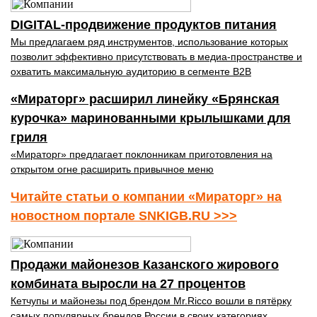
DIGITAL-продвижение продуктов питания
Мы предлагаем ряд инструментов, использование которых
позволит эффективно присутствовать в медиа-пространстве и
охватить максимальную аудиторию в сегменте B2B
«Мираторг» расширил линейку «Брянская
курочка» маринованными крылышками для
гриля
«Мираторг» предлагает поклонникам приготовления на
открытом огне расширить привычное меню
Читайте статьи о компании «Мираторг» на
новостном портале SNKIGB.RU >>>
Продажи майонезов Казанского жирового
комбината выросли на 27 процентов
Кетчупы и майонезы под брендом Mr.Ricco вошли в пятёрку
самых популярных брендов России в своих категориях