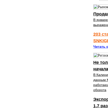
Продаж
В январе
выражени
203 ст
SNKIG
Читать с
Не тол
начала
В Калини
данным К
работающ
оборота
Экспор
1,7 ра