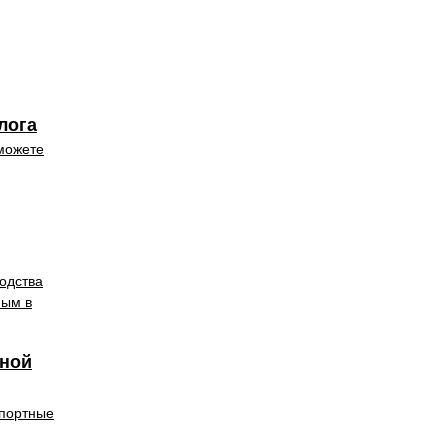
лога
 можете
одства
ным в
чной
спортные