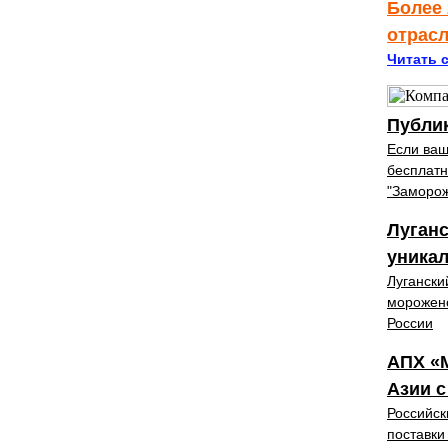
Более 
отрас
Читать с
Публик
Если ваш
бесплатн
"Заморож
Луганс
уника
Лугански
морожено
России
АПХ «
Азии с
Российск
поставки