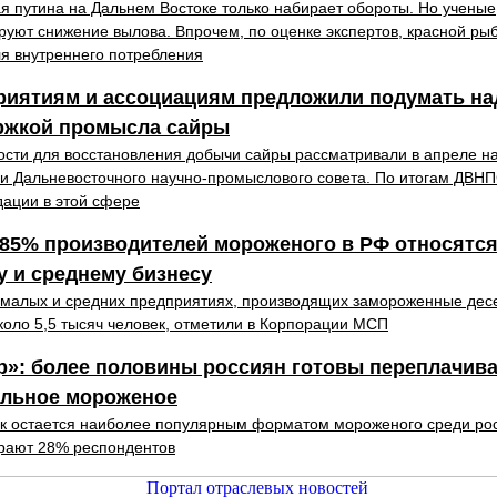
я путина на Дальнем Востоке только набирает обороты. Но ученые
руют снижение вылова. Впрочем, по оценке экспертов, красной ры
ля внутреннего потребления
риятиям и ассоциациям предложили подумать на
ржкой промысла сайры
сти для восстановления добычи сайры рассматривали в апреле н
и Дальневосточного научно-промыслового совета. По итогам ДВН
ации в этой сфере
85% производителей мороженого в РФ относятся
 и среднему бизнесу
 малых и средних предприятиях, производящих замороженные дес
коло 5,5 тысяч человек, отметили в Корпорации МСП
»: более половины россиян готовы переплачива
альное мороженое
к остается наиболее популярным форматом мороженого среди ро
рают 28% респондентов