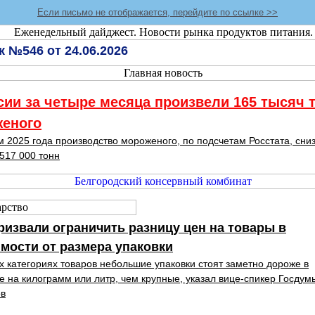
Если письмо не отображается, перейдите по ссылке >>
 №546 от 24.06.2026
сии за четыре месяца произвели 165 тысяч 
еного
м 2025 года производство мороженого, по подсчетам Росстата, сни
 517 000 тонн
ризвали ограничить разницу цен на товары в
мости от размера упаковки
х категориях товаров небольшие упаковки стоят заметно дороже в
е на килограмм или литр, чем крупные, указал вице-спикер Госдум
в