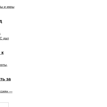
бы и икры
д
а
ПС дал
 к
ерты,
ть за
ссиян —