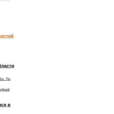
востей
бласти
бы. По
рублей
лся в