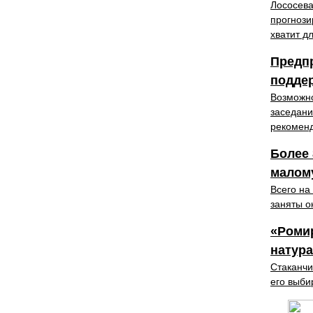
Лососева
прогнози
хватит д
Предп
подде
Возможно
заседани
рекоменд
Более 
малому
Всего на
заняты о
«Ромир
натур
Стаканчи
его выби