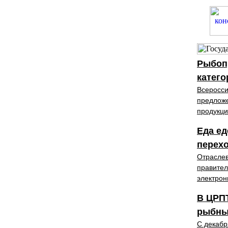
Рыбоп
катего
Всеросси
предложе
продукци
Еда ед
перехо
Отраслев
правител
электрон
В ЦРП
рыбны
С декабр