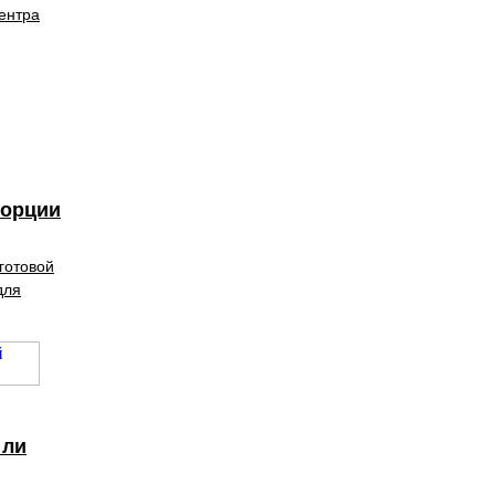
Центра
порции
готовой
для
 ли