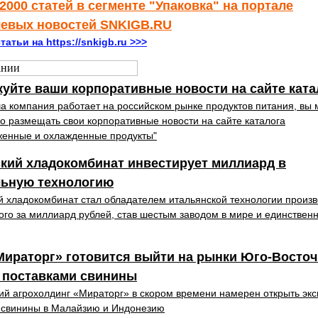
2000 статей в сегменте "Упаковка" на портале
левых новостей SNKIGB.RU
татьи на https://snkigb.ru >>>
уйте ваши корпоративные новости на сайте ката
а компания работает на российском рынке продуктов питания, вы
о размещать свои корпоративные новости на сайте каталога
енные и охлажденные продукты"
кий хладокомбинат инвестирует миллиард в
льную технологию
й хладокомбинат стал обладателем итальянской технологии произв
го за миллиард рублей, став шестым заводом в мире и единствен
Мираторг» готовится выйти на рынки Юго-Восто
 поставками свинины
ий агрохолдинг «Мираторг» в скором времени намерен открыть эк
 свинины в Малайзию и Индонезию