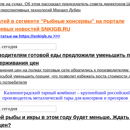
сле на судах. Об этом рассказал председатель совета директоров 
 перспективных технологий Михаил Дубин
атей в сегменте "Рыбные консервы" на портале
левых новостей SNKIGB.RU
татьи на https://snkigb.ru >>>
водителям готовой еды предложили уменьшить 
держивания цен
анения цен на полках торговые сети обратились к производителям 
осьбой уменьшить порции, что позволит избежать роста стоимости 
о потребителя
й рыбы и икры в этом году будет меньше. Ждать
цен?