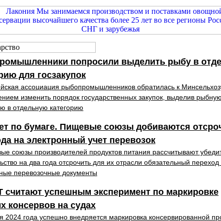
ромышленники попросили выделить рыбу в отд
рию для госзакупок
йская ассоциация рыбопромышленников обратилась к Минсельхоз
нием изменить порядок государственных закупок, выделив рыбну
ю в отдельную категорию
ет по бумаге. Пищевые союзы добиваются отсро
да на электронный учет перевозок
ые союзы производителей продуктов питания рассчитывают убеди
ьство на два года отсрочить для их отрасли обязательный переход
ные перевозочные документы
Т считают успешным эксперимент по маркировке
х консервов на судах
я 2024 года успешно внедряется маркировка консервированной пр