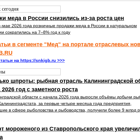
и меда в России снизились из-за роста цен
–мае 2026 года розничные продажи меда в России в натуральном
и сократились на 7–8% год к году
атьи в сегменте "Мед" на портале отраслевых но
B.RU
татьи на https://snkigb.ru >>>
ько шпроты: рыбная отрасль Калининградской о
 2026 год с заметного роста
нградской области с начала 2026 года выросли объёмы добычи ры
алининградстата, за первые четыре месяца года предприятия,
ие в сфере рыболовства и рыбоводства, получили более 9 млрд 
т мороженого из Ставропольского края увеличи
за