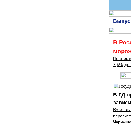
Выпуск
В Рос
морож
По итога
7,5%, до
В ГД п
зависи
Во многи
пересчет
Чернышо