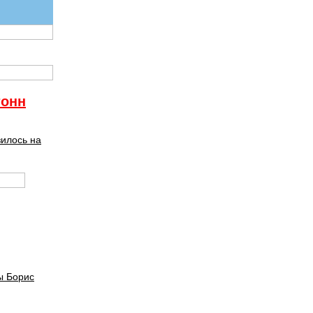
тонн
зилось на
ы Борис