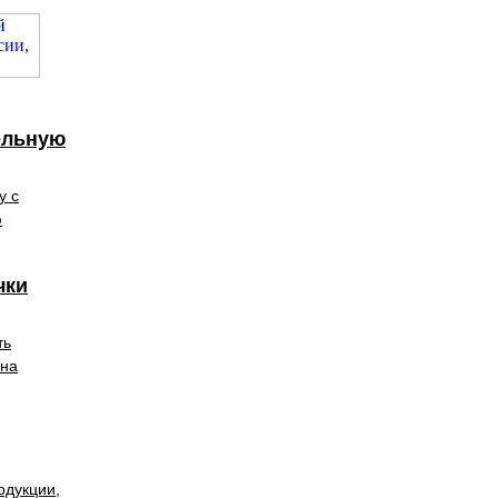
ельную
у с
ю
чки
ть
 на
одукции,