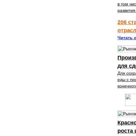
в том чи
развития
206 ст
отрас
Читать с
Произ
для с
Для сохр
еды с пр
конечног
Красно
роста 