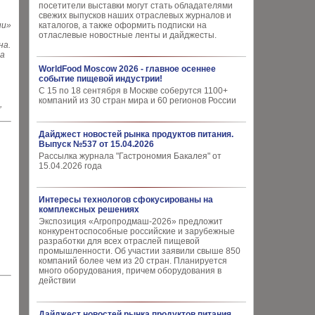
посетители выставки могут стать обладателями
свежих выпусков наших отраслевых журналов и
ии»
каталогов, а также оформить подписки на
отласлевые новостные ленты и дайджесты.
на.
на
WorldFood Moscow 2026 - главное осеннее
событие пищевой индустрии!
С 15 по 18 сентября в Москве соберутся 1100+
компаний из 30 стран мира и 60 регионов России
,
Дайджест новостей рынка продуктов питания.
Выпуск №537 от 15.04.2026
Рассылка журнала "Гастрономия Бакалея" от
15.04.2026 года
Интересы технологов сфокусированы на
комплексных решениях
Экспозиция «Агропродмаш-2026» предложит
конкурентоспособные российские и зарубежные
разработки для всех отраслей пищевой
промышленности. Об участии заявили свыше 850
компаний более чем из 20 стран. Планируется
много оборудования, причем оборудования в
действии
Дайджест новостей рынка продуктов питания.