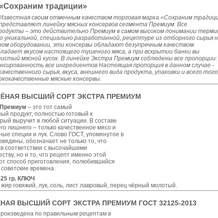
«Сохраним традиции»
Известная своим отменным качеством торговая марка «Сохраним традиц
представляет линейку мясных консервов сегмента Премиум. Все
родукты – это действительно Премиум в самом высоком понимании терми
 уникальной, специально разработанной, рецептуре из отборного сырья 
ом оборудовании, эти консервы обладают безупречным качеством.
ладает вкусом настоящего тушеного мяса, а при вскрытии банки вы
истый мясной кусок. В линейке Экстра Премиум соблюдены все пропорции:
лансированность все ингредиентов Настоящая пропорция в данном случае -
ачественного сырья, вкуса, внешнего вида продукта, упаковки и всего того
ококачественные мясные консервы.
ЁНАЯ ВЫСШИЙ СОРТ ЭКСТРА ПРЕМИУМ
 Премиум
– это тот самый
й продукт, полностью готовый к
рый выручит в любой ситуации. В составе
го лишнего – только качественное мясо и
ые специи и лук. Слово ГОСТ, упомянутое в
овядины, обозначает не только то, что
 в соответствии с высочайшими
ству, но и то, что рецепт именно этой
тот способ приготовления, полюбившийся
советские времена.
325 гр. КЛЮЧ
 жир говяжий, лук, соль, лист лавровый, перец чёрный молотый.
НАЯ ВЫСШИЙ СОРТ ЭКСТРА ПРЕМИУМ ГОСТ 32125-2013
роизведена по правильным рецептам в