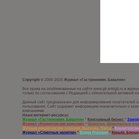
Copyright ©
2000-2026
Журнал «Гастрономия. Бакалея»
Все права на опубликованные на сайте www.gb.snkigb.ru и жур
только по согласованию с Редакцией с обязательной активной сс
Данный сайт предназначен для информирования посетителей сай
пользования. Сайт содержит информацию исключительно о хозяй
компаниями.
Наши интернет-ресурсы:
Журнал «Гастрономия. Бакалея»
*
Консервный бизнес
*
Замор
Журнал «Кондитерские изделия»
*
Шоколад. Шоколадные ко
Мучные кондитерские изделия. Выпечка. Торты
*
Кондитерски
Журнал «Спиртные напитки»
*
Водка
Premium
*
Коньяк. Бренд