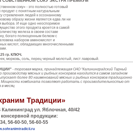
В СОБСТВЕННОМ СОКУ ЭКСТРА ПРЕМИУМ
ственном соку» - это полностью готовый
й продукт с понятным натуральным
оху стремления людей к осознанному
овому образу жизни является едва ли ни
 выбора. И еще одно неоспоримое
ущество этого продукта кроется в самой
количеству железа в своем составе
ну, богато полноценным белком с
еловека набором аминокислот и
ых кислот, обладающих многочисленными
ами.
25 гр. КЛЮЧ.
ек, морковь, соль, перец черный молотый, лист лавровый.
ИЦИИ”
-
торговая марка, принадлежащая ОАО “Калининградский Тарный
по производству мясных и рыбных консервов находится в самом западном
выпускает более 80 наименований мясных и рыбных консервов традиционно
а. Мощности комбината позволяют работать с производительностью от
в в месяц
храним Традиции»
 Калининград ул. Яблочная, 40/42
 консервной продукции:
34, 56-60-50, 56-60-55
.sohranimtradicii.ru