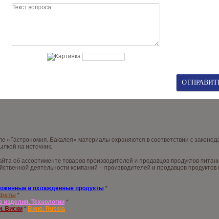
нале «Гастрономия. Бакалея» материалы охраняются в соответствии с законо
ылкой на источник.
та об ассортименте товаров производителей и продавцов продуктов питания,
ственной деятельности компаний – производителей и продавцов продуктов п
оженные и охлажденные продукты
*
нфеты
*
е изделия. Технологии
*
и. Виски
*
Вино. Russia