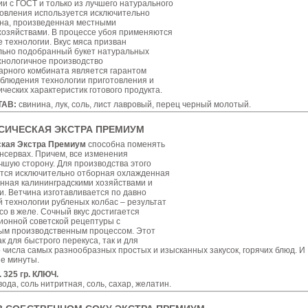
ии с ГОСТ и только из лучшего натурального
товления используется исключительно
на, произведенная местными
хозяйствами. В процессе убоя применяются
 технологии. Вкус мяса призван
льно подобранный букет натуральных
хнологичное производство
арного комбината является гарантом
блюдения технологии приготовления и
ческих характеристик готового продукта.
ТАВ:
свинина, лук, соль, лист лавровый, перец черный молотый.
СИЧЕСКАЯ ЭКСТРА ПРЕМИУМ
ская Экстра Премиум
способна поменять
нсервах. Причем, все изменения
чшую сторону. Для производства этого
ется исключительно отборная охлажденная
енная калининградскими хозяйствами и
. Ветчина изготавливается по давно
 технологии рубленых колбас – результат
со в желе. Сочный вкус достигается
ионной советской рецептуры с
ым производственным процессом. Этот
к для быстрого перекуса, так и для
 числа самых разнообразных простых и изысканных закусок, горячих блюд. И
ые минуты.
 325 гр. КЛЮЧ.
вода, соль нитритная, соль, сахар, желатин.