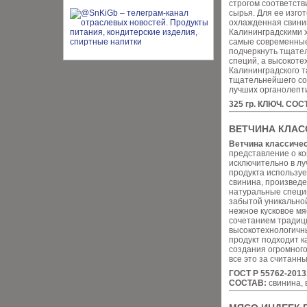
строгом соответств
сырья. Для ее изго
охлажденная свини
Калининградскими 
самые современные
подчеркнуть тщате
специй, а высокоте
Калининградского т
тщательнейшего со
лучших органолепти
325 гр. КЛЮЧ. СОС
ВЕТЧИНА КЛАС
Ветчина классиче
представление о ко
исключительно в лу
продукта использу
свинина, произвед
натуральные специи
забытой уникальной
нежное кусковое мя
сочетанием традиц
высокотехнологичн
продукт подходит ка
создания огромного
все это за считанн
ГОСТ Р 55762-2013.
СОСТАВ:
свинина, 