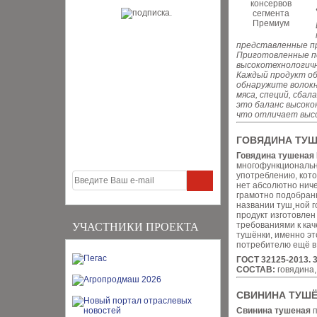
представленные п
Приготовленные по
высокотехнологичн
Каждый продукт об
обнаружите волокн
мяса, специй, сба
это баланс высокок
что отличает выс
ГОВЯДИНА ТУШ
Говядина тушеная
многофункциональны
употреблению, кото
нет абсолютно ниче
грамотно подобранн
названии туш¸ной г
продукт изготовлен
требованиями к каче
УЧАСТНИКИ ПРОЕКТА
тушёнки, именно э
потребителю ещё в 
ГОСТ 32125-2013. 
СОСТАВ:
говядина,
СВИНИНА ТУШЁ
Свинина тушеная
п