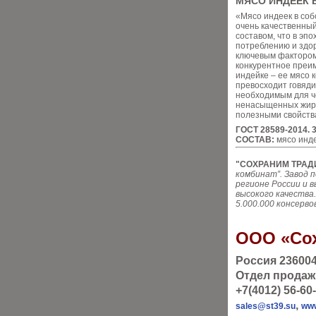
МЯСО ИНДЕЕК 
«Мясо индеек в соб
очень качественны
составом, что в эп
потреблению и здор
ключевым фактором
конкурентное преим
индейке – ее мясо 
превосходит говяди
необходимым для ч
ненасыщенных жирн
полезными свойств
ГОСТ 28589-2014. 3
СОСТАВ:
мясо инде
"СОХРАНИМ ТРАД
комбинат”. Завод 
регионе России и 
высокого качеств
5.000.000 консерво
ООО «Со
Россия 236004
Отдел продаж
+7(4012) 56-60-
,
sales@st39.su
www