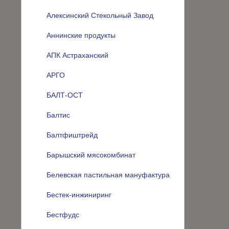
Алексинский Стекольный Завод
Аннинские продукты
АПК Астраханский
АРГО
БАЛТ-ОСТ
Балтис
Балтфиштрейд
Барышский мясокомбинат
Белевская пастильная мануфактура
Бестек-инжиниринг
Бестфудс