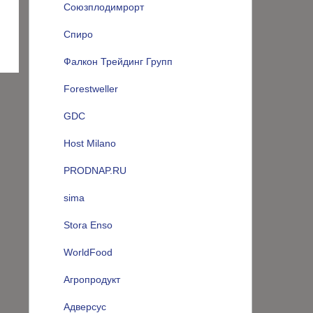
Союзплодимрорт
Спиро
Фалкон Трейдинг Групп
Forestweller
GDC
Host Milano
PRODNAP.RU
sima
Stora Enso
WorldFood
Агропродукт
Адверсус