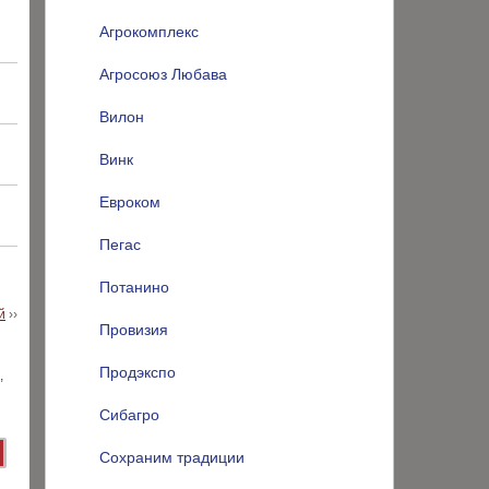
Агрокомплекс
Агросоюз Любава
Вилон
Винк
Евроком
Пегас
Потанино
й
››
Провизия
Продэкспо
Сибагро
Сохраним традиции