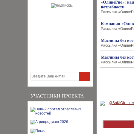
«ОливеРио»: наш
потребности
Рассылка «ОливеРи
Компания «Оливе
Рассылка «ОливеРи
Маслины без кост
Рассылка «ОливеРио
Маслины без кос
Рассылка «ОливеРи
УЧАСТНИКИ ПРОЕКТА