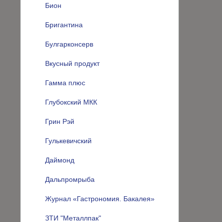
Бион
Бригантина
Булгарконсерв
Вкусный продукт
Гамма плюс
Глубокский МКК
Грин Рэй
Гулькевичский
Даймонд
Дальпромрыба
Журнал «Гастрономия. Бакалея»
ЗТИ "Металлпак"