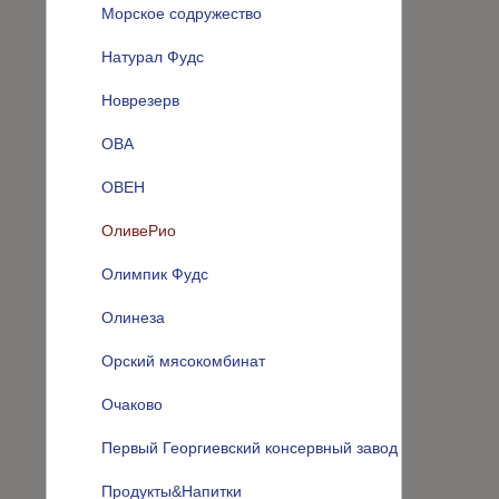
Морское содружество
Натурал Фудс
Новрезерв
ОВА
ОВЕН
ОливеРио
Олимпик Фудс
Олинеза
Орский мясокомбинат
Очаково
Первый Георгиевский консервный завод
Продукты&Напитки