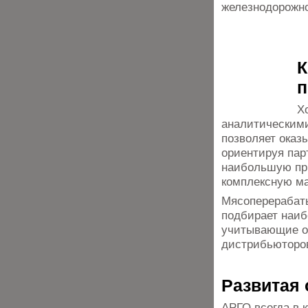
железнодорожно
К
п
Х
аналитическими
позволяет оказ
ориентируя пар
наибольшую при
комплексную ма
Мясоперерабат
подбирает наи
учитывающие ос
дистрибьюторов
Развитая 
АРГО всегда в 