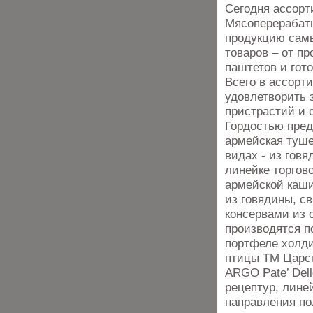
Сегодня ассор
Мясоперерабат
продукцию самы
товаров – от п
паштетов и гот
Всего в ассорт
удовлетворить 
пристрастий и 
Гордостью пред
армейская туше
видах - из говя
линейке торгов
армейской каши
из говядины, с
консервами из с
производятся п
портфеле холди
птицы ТМ Царск
ARGO Pate’ Del
рецептур, лине
направления по