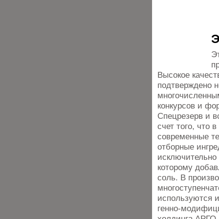
Э
Э
п
Высокое качест
подтверждено н
многочисленны
конкурсов и фо
Спецрезерв и в
счет того, что 
современные те
отборные ингре
исключительно 
которому добав
соль. В произв
многоступенчат
используются и
генно-модифици
холдинга АРГО.