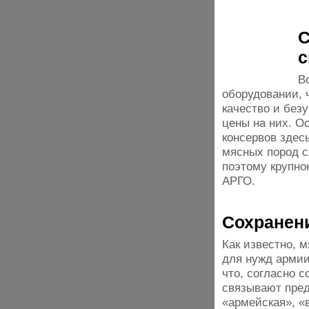
С
с
В
оборудовании, 
качество и без
цены на них. О
консервов здес
мясных пород с
поэтому крупно
АРГО.
Сохранен
Как известно, 
для нужд армии
что, согласно 
связывают пред
«армейская», «