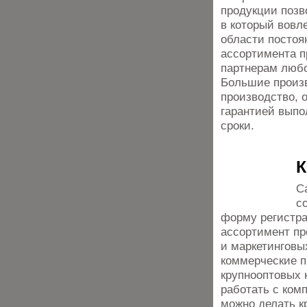
продукции позв
в который вовл
области постоя
ассортимента п
партнерам любо
Большие произв
производство, 
гарантией выпо
сроки.
К
С
с
форму регистра
ассортимент п
и маркетинговы
коммерческие п
крупнооптовых 
работать с ком
можно делать к