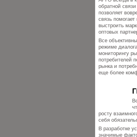
обратной связи
позволяет вовр
связь помогает
выстроить марк
оптовых партне
Все объективны
режиме диалога
мониторингу ры
потребителей п
рынка и потреб
еще более ком
Г
В
ч
росту взаимног
себя обязатель
В разработке у
значимые факто