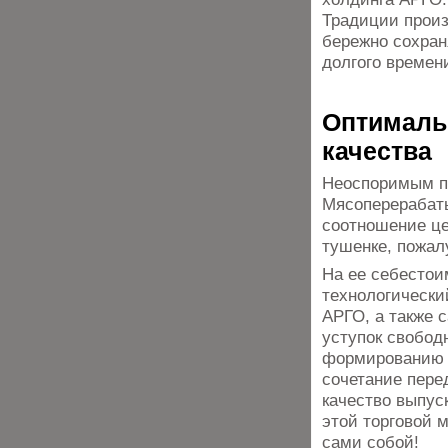
Традиции произ
бережно сохран
долгого времен
Оптималь
качества
Неоспоримым п
Мясоперерабат
соотношение це
тушенке, пожал
На ее себестои
технологически
АРГО, а также 
уступок свобод
формированию п
сочетание пере
качество выпус
этой торговой 
сами собой!