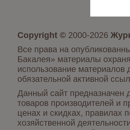
Copyright ©
2000-2026
Журн
Все права на опубликованны
Бакалея» материалы охраня
использование материалов д
обязательной активной ссыл
Данный сайт предназначен 
товаров производителей и п
ценах и скидках, правилах
хозяйственной деятельности