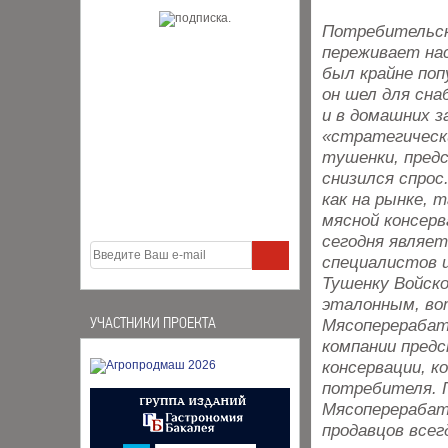
Потребительск
переживает на
был крайне поп
он шел для сна
и в домашних з
«стратегически
тушенки, предс
снизился спрос
как на рынке, 
мясной консерв
сегодня являе
специалистов 
Тушенку Войско
эталонным, вот
УЧАСТНИКИ ПРОЕКТА
Мясоперерабат
компании пред
консервации, 
потребителя. 
Мясоперерабат
продавцов все