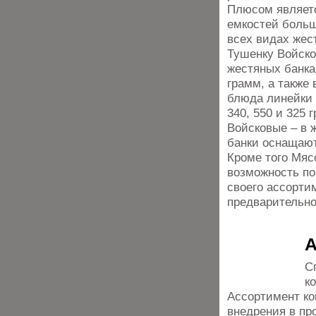
Плюсом являет
емкостей больш
всех видах жест
Тушенку Войско
жестяных банках
грамм, а также
блюда линейки 
340, 550 и 325 
Войсковые – в 
банки оснащают
Кроме того Мя
возможность по
своего ассорти
предварительно
А
С
к
Ассортимент ко
внедрения в пр