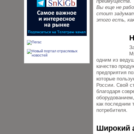
преимуществ.
Вы еще не раб
стоит задумат
этого есть, ка
Н
З
М
одним из ведущ
качество проду
предприятия по
которые пользу
России. Свой с
благодаря совр
оборудованием,
как последним 
потребителя.
Широкий 