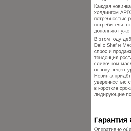
Каждая новинк
холдингом АРГО
потребностью р
потребителя, п
дополняют уже
В этом году де
Dello Shef и М
спрос и продаж
тенденция рост
сливочном масл
основу рецепту
Новинка придёт
уверенностью с
в короткие сро
лидирующие поз
Гарантия 
Оперативно обе