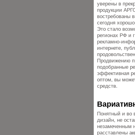
уверены в прек
продукции АРГО
востребованы в
сегодня хорошо
Это стало возм
регионах РФ и 
рекламно-инфор
интернете, пуб
продовольствен
Продвижению пр
подобранные ре
эффективная ре
оптом, вы може
средств.
Вариативн
Понятный и во 
дизайн, не ост
незамеченным н
расставлены ак