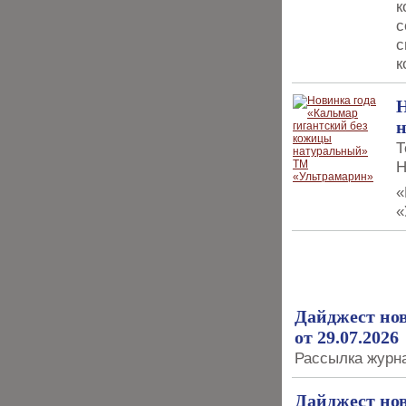
к
с
с
к
Н
Т
Н
«
«
РАССЫЛКИ
Дайджест но
от 29.07.2026
Рассылка журна
Дайджест но