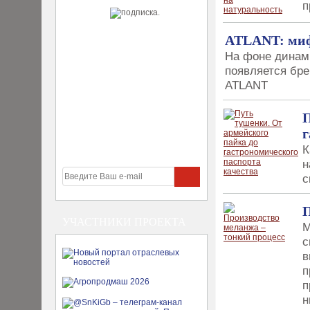
п
ATLANT: миф
На фоне динами
появляется бр
ATLANT
П
г
К
н
с
П
УЧАСТНИКИ ПРОЕКТА
М
с
в
п
п
н