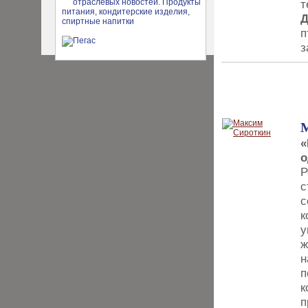
т
Д
п
з
ИНТЕРВЬЮ
«
о
Р
с
с
к
у
ж
н
п
к
п