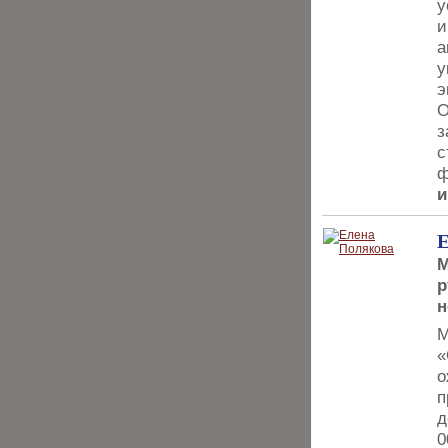
у
и
а
у
э
О
з
с
ф
и
Е
М
р
н
М
«
о
п
д
0