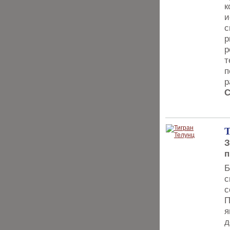
к
и
с
р
р
т
п
р
С
Т
З
п
Б
с
с
П
я
д