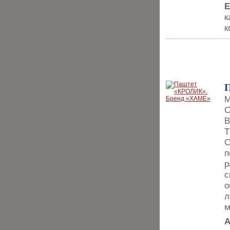
Е
к
к
ДЕГУСТАЦИИ
М
С
В
Т
С
п
р
с
о
л
м
A