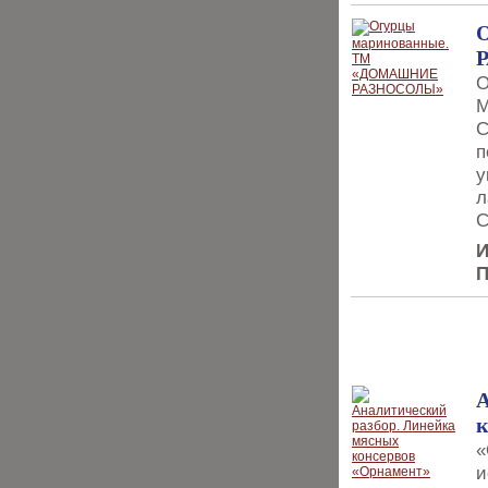
О
М
С
п
у
л
С
И
П
НОВИНКИ
А
к
«
и