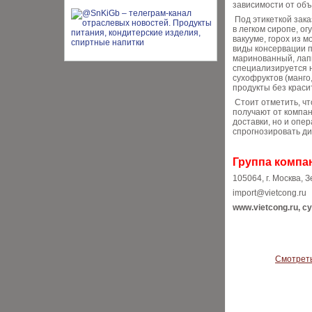
зависимости от объ
Под этикеткой зака
в легком сиропе, о
вакууме, горох из м
виды консервации п
маринованный, лапша
специализируется н
сухофруктов (манго
продукты без краси
Стоит отметить, чт
получают от компан
доставки, но и опе
спрогнозировать ди
Группа компа
105064, г. Москва, 
import@vietcong.ru
www.vietcong.ru, 
Смотреть