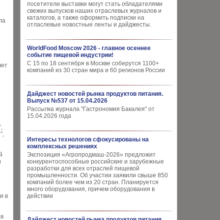
посетители выставки могут стать обладателями
свежих выпусков наших отраслевых журналов и
каталогов, а также оформить подписки на
ла
отласлевые новостные ленты и дайджесты.
WorldFood Moscow 2026 - главное осеннее
событие пищевой индустрии!
С 15 по 18 сентября в Москве соберутся 1100+
лет
компаний из 30 стран мира и 60 регионов России
Дайджест новостей рынка продуктов питания.
Выпуск №537 от 15.04.2026
Рассылка журнала "Гастрономия Бакалея" от
15.04.2026 года
,
”,
Интересы технологов сфокусированы на
комплексных решениях
й
Экспозиция «Агропродмаш-2026» предложит
и
конкурентоспособные российские и зарубежные
разработки для всех отраслей пищевой
промышленности. Об участии заявили свыше 850
компаний более чем из 20 стран. Планируется
много оборудования, причем оборудования в
и в
действии
 в
Дайджест новостей рынка продуктов питания.