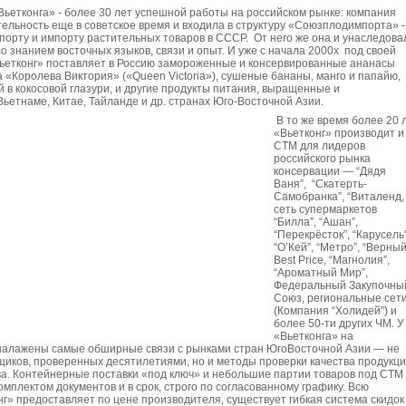
Вьетконга» - более 30 лет успешной работы на российском рынке: компания
ельность еще в советское время и входила в структуру «Союзплодимпорта» -
порту и импорту растительных товаров в СССР. От него же она и унаследова
со знанием восточных языков, связи и опыт. И уже с начала 2000х под своей
Вьетконг» поставляет в Россию замороженные и консервированные ананасы
 «Королева Виктория» («Queen Victoria»), сушеные бананы, манго и папайю,
 в кокосовой глазури, и другие продукты питания, выращенные и
ьетнаме, Китае, Тайланде и др. странах Юго-Восточной Азии.
В то же время более 20 
«Вьетконг» производит и
СТМ для лидеров
российского рынка
консервации — “Дядя
Ваня”, “Скатерть-
Самобранка”, “Виталенд,
сеть супермаркетов
“Билла”, “Ашан”,
“Перекрёсток”, “Карусель”
“О’Кей”, “Метро”, “Верный
Best Price, “Магнолия”,
“Ароматный Мир”,
Федеральный Закупочны
Союз, региональные сет
(Компания “Холидей”) и
более 50-ти других ЧМ. У
«Вьетконга» на
налажены самые обширные связи с рынками стран ЮгоВосточной Азии — не
щиков, проверенных десятилетиями, но и методы проверки качества продукци
ва. Контейнерные поставки «под ключ» и небольшие партии товаров под СТМ
омплектом документов и в срок, строго по согласованному графику. Всю
г» предоставляет по цене производителя, существует гибкая система скидок