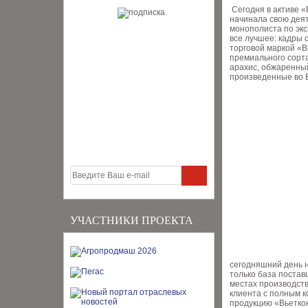
Сегодня в активе «
начинала свою деят
монополиста по экс
все лучшее: кадры 
торговой маркой «
премиального сорта
арахис, обжаренный
произведенные во В
УЧАСТНИКИ ПРОЕКТА
сегодняшний день 
только база постав
местах производст
клиента с полным к
продукцию «Вьеткон