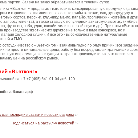
ема партии. Заявка на заказ обрабатывается в течении суток.
зчика «Вьетконг» предлагает изготовить консервированную продукцию (анан
гурцы и корнишоны, шампиньоны, лесные грибы в стекле, сладкую кукурузу в
озговых сортов, персики, клубнику, манго, папайю, тропический коктейль и дру
о запросу клиента), а также ставшую популярной азиатскую экзотику (имбирь
, фунчоза, соба, удон, васаби, чили и соевый соус и др.). При этом «Вьеткон
а производстве экзотических фруктов не только в виде консервов, но и
, папайя холодной сушки). И все это - высококачественные натуральные
телей и ГМО.
о сотрудничество с «Вьетконгом» взаимовыгодно по ряду причин: все заказчи
ии не просто минимальные цены, работу без посредников и кратчайшие срок
ративную информацию о ситуации в странах производителях, что позволяет
намику цен на российском рынке.
ний «Вьетконг»
Земляной вал, 7 +7 (495) 641-01-04 доб. 120
сушёныебананы.рф
 все последние статьи и новости раздела
››
Подписаться на рассылку новостей
››