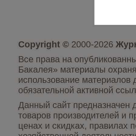
Copyright ©
2000-2026
Журн
Все права на опубликованны
Бакалея» материалы охраня
использование материалов д
обязательной активной ссыл
Данный сайт предназначен 
товаров производителей и п
ценах и скидках, правилах
хозяйственной деятельности