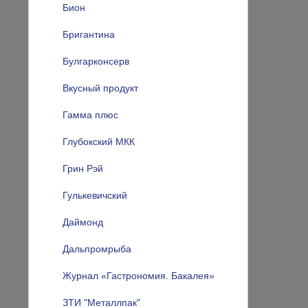
Бион
Бригантина
Булгарконсерв
Вкусный продукт
Гамма плюс
Глубокский МКК
Грин Рэй
Гулькевичский
Даймонд
Дальпромрыба
Журнал «Гастрономия. Бакалея»
ЗТИ "Металлпак"