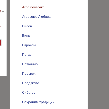
Агрокомплекс
й
››
Агросоюз Любава
Вилон
Винк
Евроком
Пегас
Потанино
Провизия
Продэкспо
Сибагро
Сохраним традиции