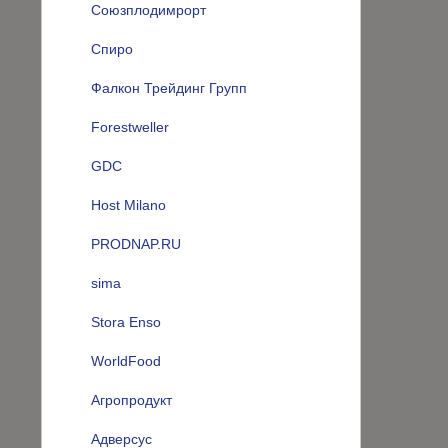
Союзплодимрорт
Спиро
Фалкон Трейдинг Групп
Forestweller
GDC
Host Milano
PRODNAP.RU
sima
Stora Enso
WorldFood
Агропродукт
Адверсус