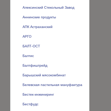
Алексинский Стекольный Завод
Аннинские продукты
АПК Астраханский
АРГО
БАЛТ-ОСТ
Балтис
Балтфиштрейд
Барышский мясокомбинат
Белевская пастильная мануфактура
Бестек-инжиниринг
Бестфудс