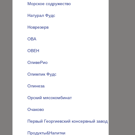
Морское содружество
Натурал Фудс
Новрезерв
ОВА
ОВЕН
ОливеРио
Олимпик Фудс
Олинеза
Орский мясокомбинат
Очаково
Первый Георгиевский консервный завод
Продукты&Напитки