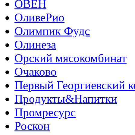
ОВЕН
ОливеРио
Олимпик Фудс
Олинеза
Орский мясокомбинат
Очаково
Первый Георгиевский к
Продукты&Напитки
Промресурс
Роскон