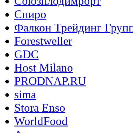
Союзплодимрорт
Спиро
Фалкон Трейдинг Груп
Forestweller
GDC
Host Milano
PRODNAP.RU
sima
Stora Enso
WorldFood