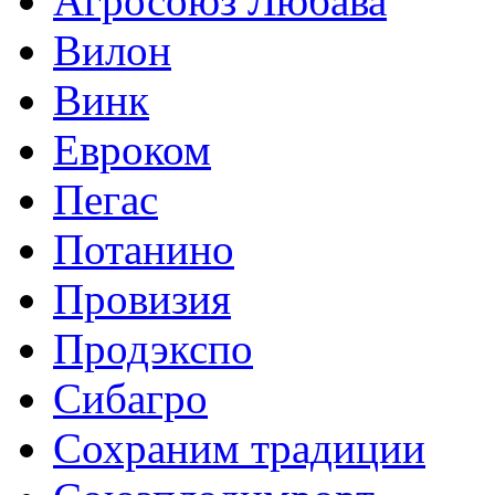
Агросоюз Любава
Вилон
Винк
Евроком
Пегас
Потанино
Провизия
Продэкспо
Сибагро
Сохраним традиции