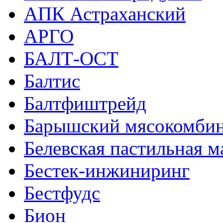
АПК Астраханский
АРГО
БАЛТ-ОСТ
Балтис
Балтфиштрейд
Барышский мясокомбин
Белевская пастильная 
Бестек-инжиниринг
Бестфудс
Бион