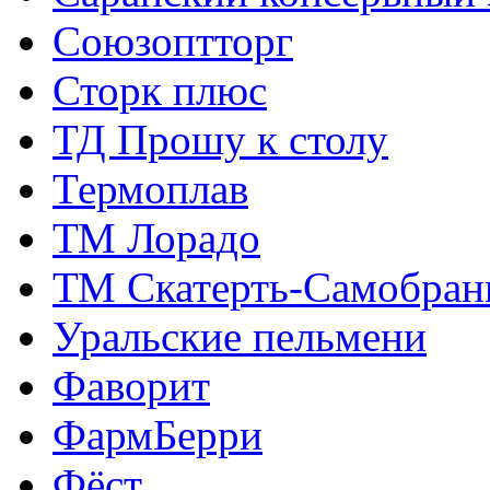
Союзоптторг
Сторк плюс
ТД Прошу к столу
Термоплав
ТМ Лорадо
ТМ Скатерть-Самобран
Уральские пельмени
Фаворит
ФармБерри
Фёст