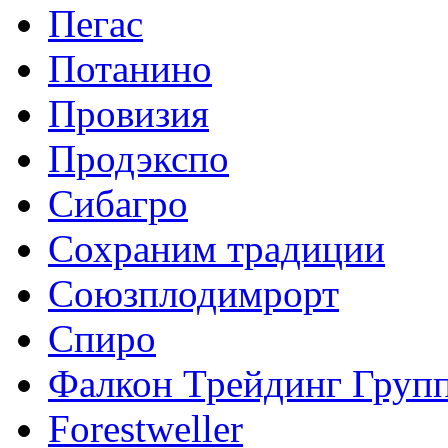
Пегас
Потанино
Провизия
Продэкспо
Сибагро
Сохраним традиции
Союзплодимрорт
Спиро
Фалкон Трейдинг Груп
Forestweller