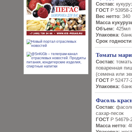
Состав:
кукуру
ГОСТ
Р 53958-
Вес нетто
: 340 
Масса кукуруз
Объем:
425мл
Упаковка
: бан
Срок годности
Томаты мари
Состав:
томаты
поваренная пищ
(семена или зе
ГОСТ
Р 52477-
Упаковка:
банк
Фасоль крас
Состав:
фасоль
сахар-песок
ГОСТ
Р 54679-
Масса нетто
: 4
Упаковка:
жест